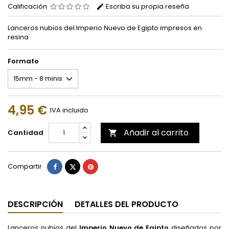
Calificación
Escriba su propia reseña
Lanceros nubios del Imperio Nuevo de Egipto impresos en
resina
Formato
4,95 €
IVA incluido
Añadir al carrito
Cantidad

Compartir
Tuitear
Pinterest
Compartir
DESCRIPCIÓN
DETALLES DEL PRODUCTO
Lanceros nubios del
Imperio Nuevo de Egipto
diseñados por