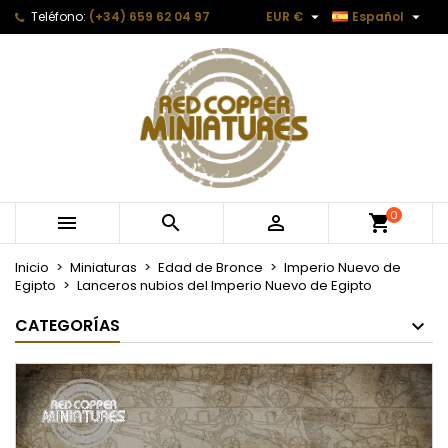


Teléfono:
(+34) 659 62 04 97
EUR €
Español
0



Inicio
Miniaturas
Edad de Bronce
Imperio Nuevo de
Egipto
Lanceros nubios del Imperio Nuevo de Egipto
CATEGORÍAS