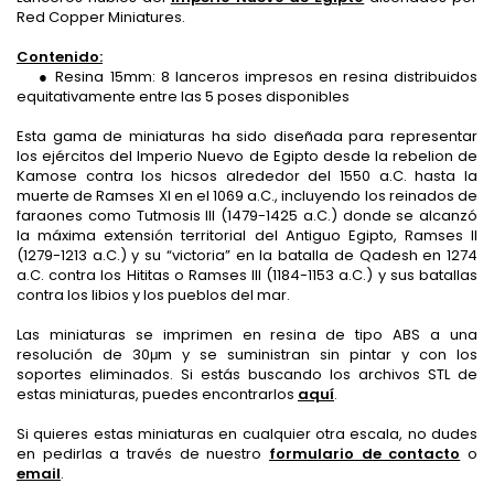
Red Copper Miniatures.
Contenido:
● Resina 15mm: 8 lanceros impresos en resina distribuidos
equitativamente entre las 5 poses disponibles
Esta gama de miniaturas ha sido diseñada para representar
los ejércitos del Imperio Nuevo de Egipto desde la rebelion de
Kamose contra los hicsos alrededor del 1550 a.C. hasta la
muerte de Ramses XI en el 1069 a.C., incluyendo los reinados de
faraones como Tutmosis III (1479-1425 a.C.) donde se alcanzó
la máxima extensión territorial del Antiguo Egipto, Ramses II
(1279-1213 a.C.) y su “victoria” en la batalla de Qadesh en 1274
a.C. contra los Hititas o Ramses III (1184-1153 a.C.) y sus batallas
contra los libios y los pueblos del mar.
Las miniaturas se imprimen en resina de tipo ABS a una
resolución de 30μm y se suministran sin pintar y con los
soportes eliminados. Si estás buscando los archivos STL de
estas miniaturas, puedes encontrarlos
aquí
.
Si quieres estas miniaturas en cualquier otra escala, no dudes
en pedirlas a través de nuestro
formulario de contacto
o
email
.