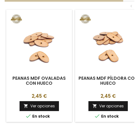
<
PEANAS MDF OVALADAS
PEANAS MDF PÍLDORA CON
CON HUECO
HUECO
2,45 €
2,45 €
Ver opciones
Ver opciones




En stock
En stock