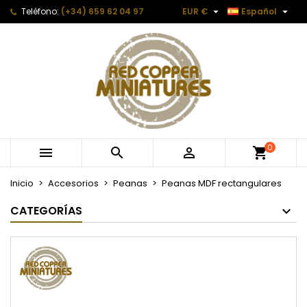


Teléfono:
(+34) 659 62 04 97
EUR €
Español
0



Inicio
Accesorios
Peanas
Peanas MDF rectangulares
CATEGORÍAS