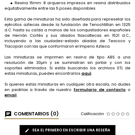
● Resina 15mm: 8 arqueros impresos en resina distribuidos
equitativamente entre las 5 poses disponibles
Esta gama de miniaturas ha sido diseñada para represetar los
ejércitos aztecas desde la fundación de Tenochtitlan en 1325
d.C. hasta su caída a manos de los conquistadores españoles
de Hernán Cortés y sus aliados tlaxcaltecas en 1521 d.C.,
incluyendo a las ciudades-estado aliadas de Texcoco y
Tlacopan con las que conformaron el Imperio Azteca.
Las miniaturas se imprimen en resina de tipo ABS a una
resolución de 30μm y se suministran sin pintar y con los
soportes eliminados. Si estás buscando los archivos STL de
estas miniaturas, puedes encontrarlos
aquí
.
Si quieres estas miniaturas en cualquier otra escala, no dudes
en pedirlas a través de nuestro
formulario de contacto
o
email
.
COMENTARIOS (0)
Calificación
SEA EL PRIMERO EN ESCRIBIR UNA RESEÑA