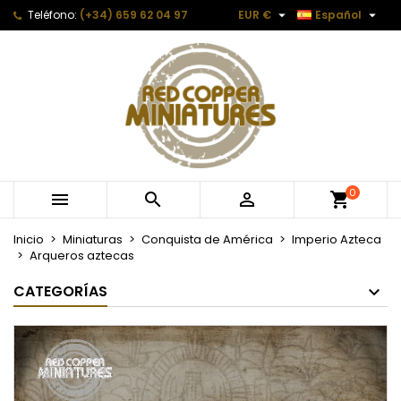


Teléfono:
(+34) 659 62 04 97
EUR €
Español
0



Inicio
Miniaturas
Conquista de América
Imperio Azteca
Arqueros aztecas
CATEGORÍAS