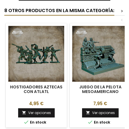
8 OTROS PRODUCTOS EN LA MISMA CATEGORÍA:
>
<
HOSTIGADORES AZTECAS
JUEGO DE LA PELOTA
CON ATLATL
MESOAMERICANO
4,95 €
7,95 €
Ver opciones
Ver opciones




En stock
En stock