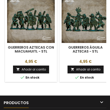
GUERREROS AZTECAS CON
GUERREROS ÁGUILA
MACUAHUITL - STL
AZTECAS - STL
4,95 €
4,95 €
Añadir al carrito
Añadir al carrito




En stock
En stock

PRODUCTOS