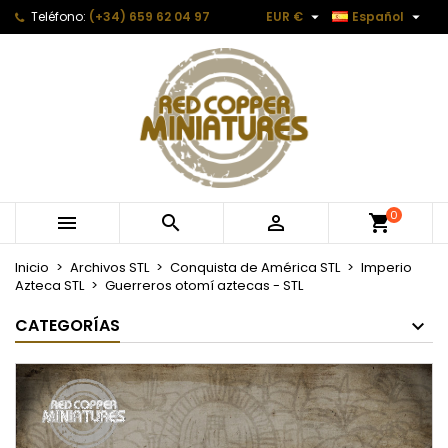


Teléfono:
(+34) 659 62 04 97
EUR €
Español
0



Inicio
Archivos STL
Conquista de América STL
Imperio
Azteca STL
Guerreros otomí aztecas - STL
CATEGORÍAS