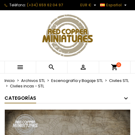


Teléfono:
(+34) 659 62 04 97
EUR €
Español
0



Inicio
Archivos STL
Escenografía y Bagaje STL
Civiles STL
Civiles incas - STL
CATEGORÍAS