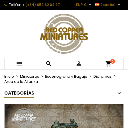


Teléfono:
(+34) 659 62 04 97
EUR €
Español
0



Inicio
Miniaturas
Escenografía y Bagaje
Dioramas
Arca de la Alianza
CATEGORÍAS