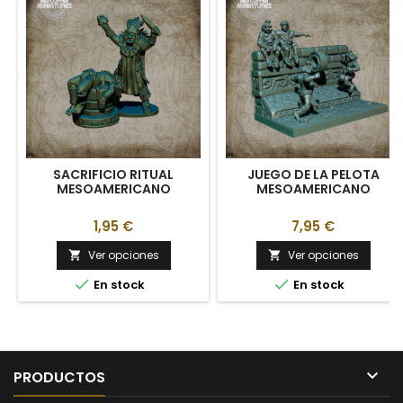
SACRIFICIO RITUAL
JUEGO DE LA PELOTA
MESOAMERICANO
MESOAMERICANO
1,95 €
7,95 €
Ver opciones
Ver opciones




En stock
En stock

PRODUCTOS