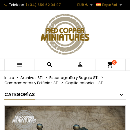


Teléfono:
(+34) 659 62 04 97
EUR €
Español
0



Inicio
Archivos STL
Escenografía y Bagaje STL
Campamentos y Edificios STL
Capilla colonial - STL
CATEGORÍAS