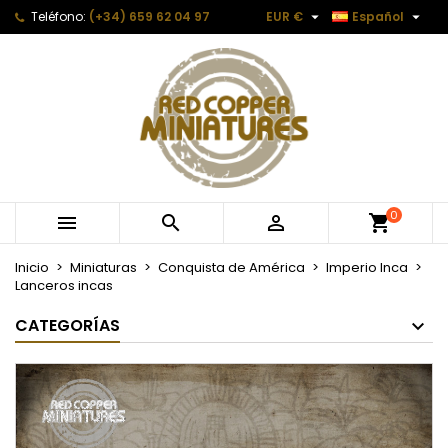


Teléfono:
(+34) 659 62 04 97
EUR €
Español
0



Inicio
Miniaturas
Conquista de América
Imperio Inca
Lanceros incas
CATEGORÍAS