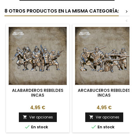
8 OTROS PRODUCTOS EN LA MISMA CATEGORÍA:
>
<
ALABARDEROS REBELDES
ARCABUCEROS REBELDES
INCAS
INCAS
4,95 €
4,95 €
Ver opciones
Ver opciones




En stock
En stock