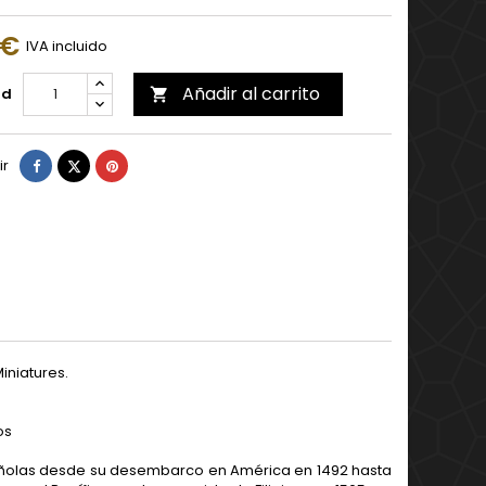
 €
IVA incluido
Añadir al carrito
ad

Compartir
Tuitear
Pinterest
ir
niatures.
os
pañolas desde su desembarco en América en 1492 hasta