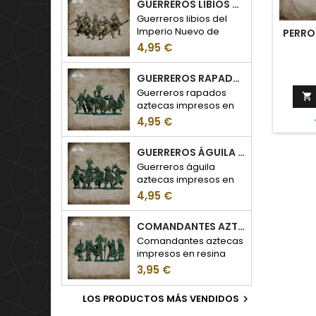
GUERREROS LIBIOS DEL IMPERIO NUEVO DE EGIPTO
Guerreros libios del
Imperio Nuevo de
PERRO
Egipto impresos en
4,95 €
resina
GUERREROS RAPADOS AZTECAS
Guerreros rapados

aztecas impresos en
resina
4,95 €
GUERREROS ÁGUILA AZTECAS
Guerreros águila
aztecas impresos en
resina
4,95 €
COMANDANTES AZTECAS
Comandantes aztecas
impresos en resina
3,95 €
LOS PRODUCTOS MÁS VENDIDOS
