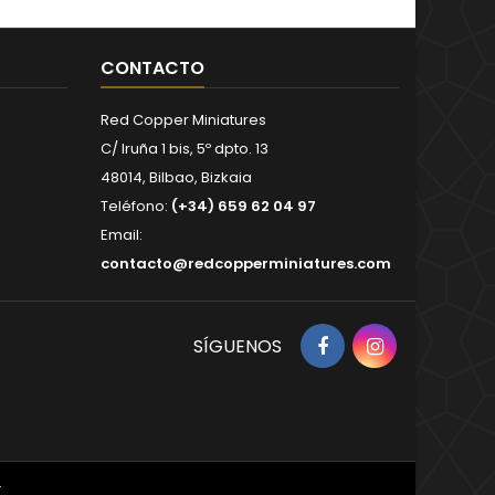
CONTACTO
Red Copper Miniatures
C/ Iruña 1 bis, 5º dpto. 13
48014, Bilbao, Bizkaia
Teléfono:
(+34) 659 62 04 97
Email:
contacto@redcopperminiatures.com
Facebook
Instagram
SÍGUENOS
.