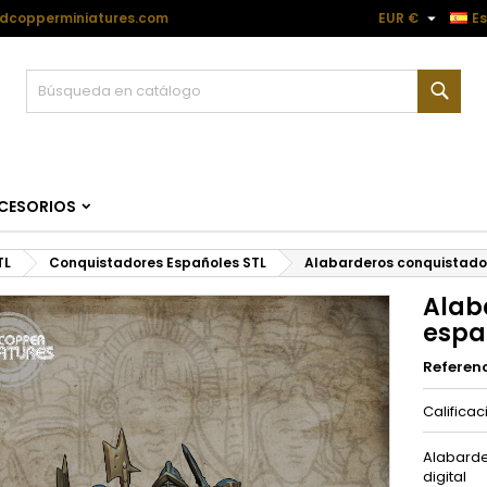

dcopperminiatures.com
EUR €
E
Busc
CESORIOS
TL
Conquistadores Españoles STL
Alabarderos conquistador
Alab
espa
Referen
Calificac
Alabarde
digital