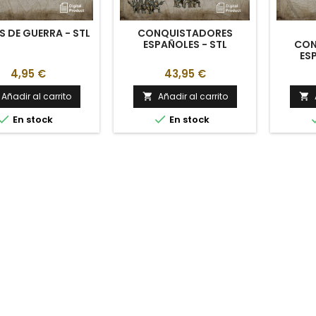
S DE GUERRA - STL
CONQUISTADORES
ESPAÑOLES - STL
CON
ES
4,95 €
43,95 €
Añadir al carrito
Añadir al carrito




En stock
En stock