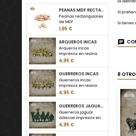
la defini
PEANAS MDF RECTANGULARES
Si prefie
Peanas rectangulares
de MDF.
Si tienes
1,95 €
COM
ARQUEROS INCAS
Arqueros incas
impresos en resina
4,95 €
8 OTRO
GUERREROS INCAS
Guerreros incas
impresos en resina
4,95 €
GUERREROS JAGUAR AZTECAS
Guerreros jaguar
aztecas impresos en
resina
4,95 €