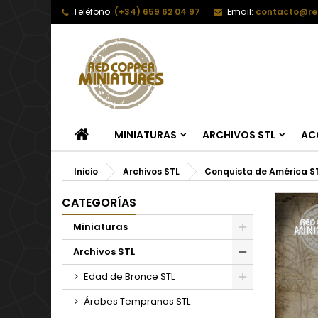
Teléfono:
(+34) 659 62 04 97
Email:
contacto@re
INICIO
MINIATURAS
ARCHIVOS STL
AC
Inicio
Archivos STL
Conquista de América S
CATEGORÍAS
Miniaturas
Archivos STL
Edad de Bronce STL
Árabes Tempranos STL