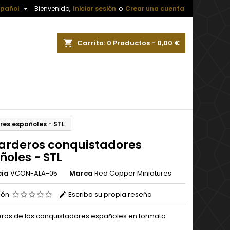

spañol
Bienvenido,
Iniciar sesión
o
Crear una cuenta
ar
Carrito
0
Productos -
0,00 €
es españoles - STL
arderos conquistadores
ñoles - STL
cia
VCON-ALA-05
Marca
Red Copper Miniatures
ión
Escriba su propia reseña
ros de los conquistadores españoles en formato