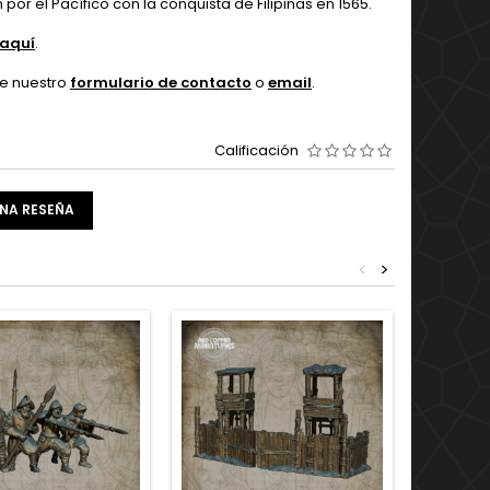
por el Pacífico con la conquista de Filipinas en 1565.
aquí
.
de nuestro
formulario de contacto
o
email
.
Calificación
UNA RESEÑA
<
>