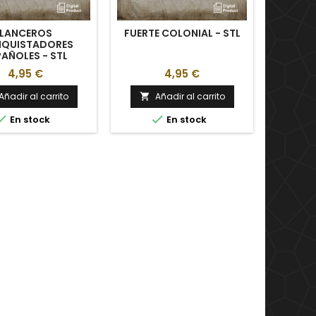
LANCEROS
FUERTE COLONIAL - STL
ESCENO
QUISTADORES
CONQUI
PAÑOLES - STL
4,95 €
4,95 €
Añadir al carrito
Añadir al carrito
A




En stock
En stock