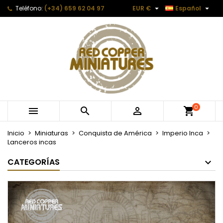


Teléfono:
(+34) 659 62 04 97
EUR €
Español
0



Inicio
Miniaturas
Conquista de América
Imperio Inca
Lanceros incas
CATEGORÍAS